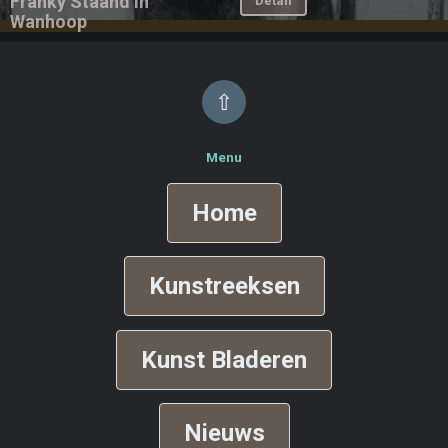
Franky Staand in
Detail
Wanhoop
⇧
Menu
Home
Kunstreeksen
Kunst Bladeren
Nieuws